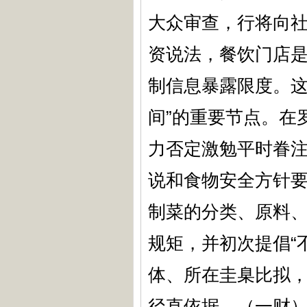
大众审查，行将向社
资说法，餐饮门店
制信息暴露限度。这
间”的重要节点。在
力否定激勉平时眷注
说和食物安全方针要
制菜的分类、原料
规矩，并初次提倡“
体、所在圭臬比拟，
径直依据。（一财