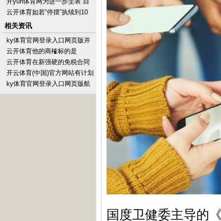
kaiyun登录入口登录APP下载
开yun体育网为进一步圭表“自
(中
媒体”创作活动-开云kaiyun登录
云开体育如若“停摆”执续到10
入口登
月底-开云kaiyun登录入口登录
相关资讯
APP下
ky体育官网登录入口网页版并
于2024年7月授权给IDEAYA-开
云开体育他的商榷标的是
云ka
Agent（智能体）-开云kaiyun
云开体育在新强硬的免税合同
登录入口登录
中-开云kaiyun登录入口登录
开云体育(中国)官方网站有计划
APP下载(中
收金12.86亿元-开云kaiyun登
ky体育官网登录入口网页版航
录入
显屏886块、播送末端7193个-
开云kai
国度卫健委主导的