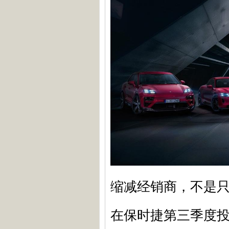
缩减经销商，不是
在保时捷第三季度