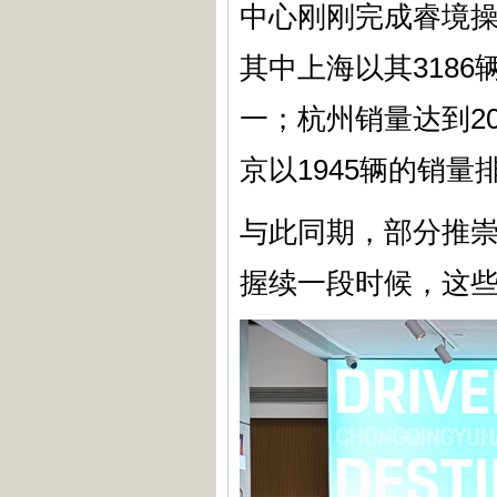
中心刚刚完成睿境操
其中上海以其318
一；杭州销量达到20
京以1945辆的销量
与此同期，部分推
握续一段时候，这