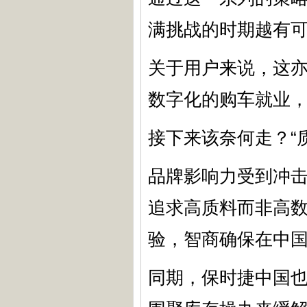
满挑战的时期越有可
关于用户来说，这
数字化的购车就业
接下来该奈何走？“
品牌影响力受到冲击
追求高质料而非高
验，智商确保在中
同期，保时捷中国也