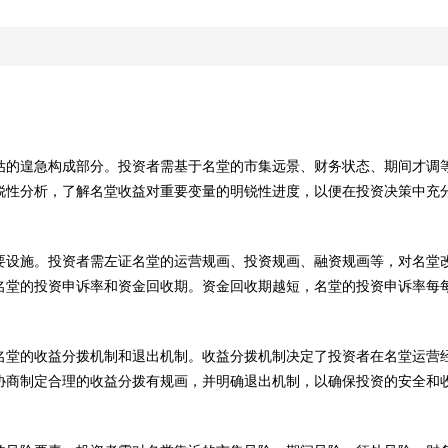
估的遑急构成部分。投资者需基于名堂的市集远景、财务状态、期间才调
锐性分析，了解名堂收益对重要变量的明锐性进度，以便在投资决策中充
要设施。投资者需左证名堂的运营规画、投资规画、融资规画等，对名堂
名堂的投资申诉率和资金回收期。资金回收期越短，名堂的投资申诉率每
名堂的收益分拨机制和退出机制。收益分拨机制决定了投资者在名堂运营
协商制定合理的收益分拨有规画，并明确退出机制，以确保投资的安全和