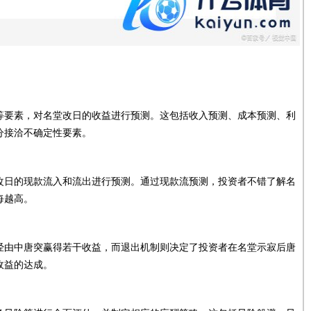
等要素，对名堂改日的收益进行预测。这包括收入预测、成本预测、利
分接洽不确定性要素。
改日的现款流入和流出进行预测。通过现款流预测，投资者不错了解名
每越高。
经由中唐突赢得若干收益，而退出机制则决定了投资者在名堂示寂后唐
收益的达成。