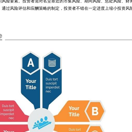
的风险要素。投资者需对名堂靠近的市集风险、期间风险、惩处风险、财
。通过风险评估和应酬策略的制定，投资者不错在一定进度上缩小投资风