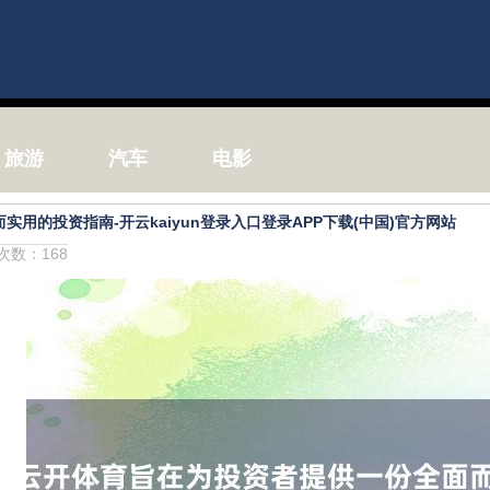
旅游
汽车
电影
用的投资指南-开云kaiyun登录入口登录APP下载(中国)官方网站
击次数：168