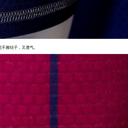
思不雅结子，又透气。