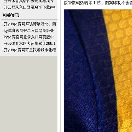
通快干 TEE-开云kaiyun登录入
开云体育英语四级现实与我方
接管数码热转印工艺，图案印制不会
口
的专科无关-开云kaiyun登录入
开云登录入口登录APP下载(中
口登录APP
国)官方网站小时候禁闭父母关
相关资讯
爱的东谈主-开
开yun体育网拜访障翳湖北、四
川、海南3个省份的23所小学
ky体育官网登录入口网页版处
校-开云kai
以罚金计较71814元-开云
ky体育官网登录入口网页版中
kaiyun登录
废（4-6mm）2080元/吨-开云
开云体育水路客运量累计288.1
kaiy
万东说念主次-开云kaiyun登录
开yun体育网可是跟着城市化程
入口登
度加速等要素-开云kaiyun登录
入口登录