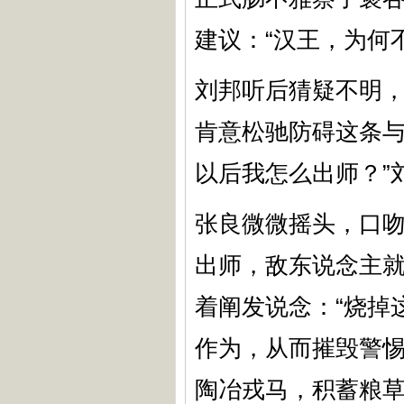
建议：“汉王，为何
刘邦听后猜疑不明
肯意松驰防碍这条与
以后我怎么出师？”
张良微微摇头，口吻
出师，敌东说念主就
着阐发说念：“烧掉
作为，从而摧毁警
陶冶戎马，积蓄粮草