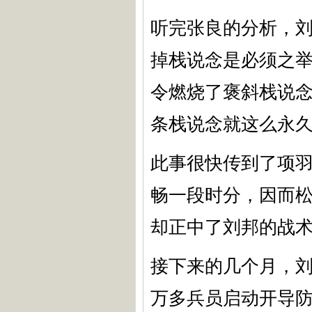
听完张良的分析，
掉栈说念是必须之
令燃烧了褒斜栈说
条栈说念就这么永
此事很快传到了项
畅一段时分，因而
却正中了刘邦的战
接下来的几个月，
万多兵员启动开导