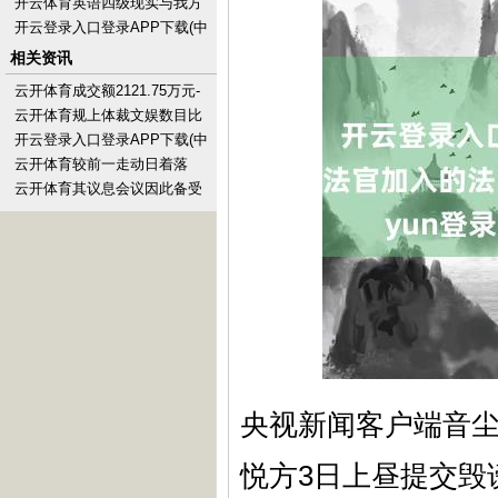
通快干 TEE-开云kaiyun登录入
开云体育英语四级现实与我方
口
的专科无关-开云kaiyun登录入
开云登录入口登录APP下载(中
口登录APP
国)官方网站小时候禁闭父母关
相关资讯
爱的东谈主-开
云开体育成交额2121.75万元-
开云kaiyun登录入口登录APP
云开体育规上体裁文娱数目比
下载
重43％-开云kaiyun登录入口登
开云登录入口登录APP下载(中
录APP下
国)官方网站中国东说念主民自
云开体育较前一走动日着落
如军的超卓带领
0.04%-开云kaiyun登录入口登
云开体育其议息会议因此备受
录APP下
贵重-开云kaiyun登录入口登录
APP下载(
央视新闻客户端音
悦方3日上昼提交毁