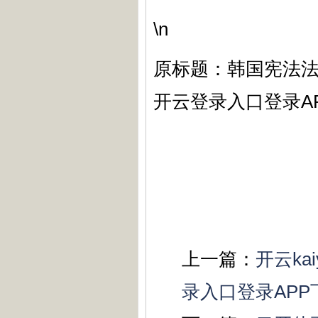
\n
原标题：韩国宪法法
开云登录入口登录AP
上一篇：
开云ka
录入口登录APP