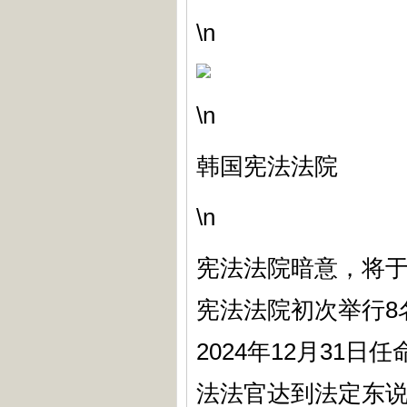
\n
\n
韩国宪法法院
\n
宪法法院暗意，将于
宪法法院初次举行8
2024年12月31
法法官达到法定东