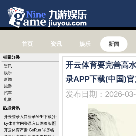
首页
资讯
娱乐
新闻
栏目分类
开云体育要完善高水平
资讯
娱乐
录APP下载(中国)
新闻
旅游
发布日期：2026-03-
汽车
电影
热点资讯
开云登录入口登录APP下载(中
国)官方网站披发使用期为7月
ky体育官网登录入口网页版3️⃣
18日至10月
长得更久——薄肥慢来 🎯重
开云体育严素 GoRun 详尽畅
点：勤极少-开