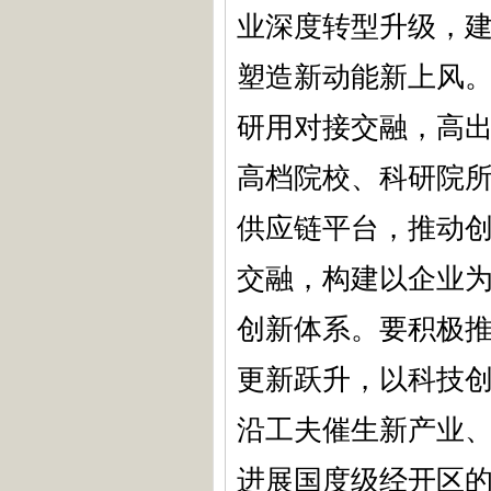
业深度转型升级，
塑造新动能新上风
研用对接交融，高
高档院校、科研院所
供应链平台，推动
交融，构建以企业
创新体系。要积极
更新跃升，以科技
沿工夫催生新产业
进展国度级经开区