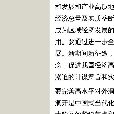
和发展和产业高质
经济总量及实质垄
成为区域经济发展
用。要通过进一步
展。新期间新征途
念，促进我国经济
紧迫的计谋意旨和
要完善高水平对外
洞开是中国式当代