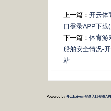
上一篇：
开云体
口登录APP下载
下一篇：
体育游
船舶安全情况-开云
站
Powered by
开云kaiyun登录入口登录A