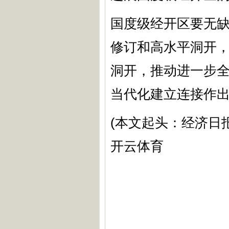
国度级经开区要无
修订和高水平洞开
洞开，推动进一步
当代化建立连接作
(本文起头：经济日
开云体育