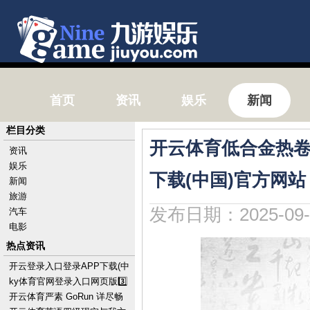
首页
资讯
娱乐
新闻
栏目分类
开云体育低合金热卷报3
资讯
娱乐
下载(中国)官方网站
新闻
旅游
发布日期：2025-09-
汽车
电影
热点资讯
开云登录入口登录APP下载(中
国)官方网站披发使用期为7月
ky体育官网登录入口网页版3️⃣
18日至10月
长得更久——薄肥慢来 🎯重
开云体育严素 GoRun 详尽畅
点：勤极少-开