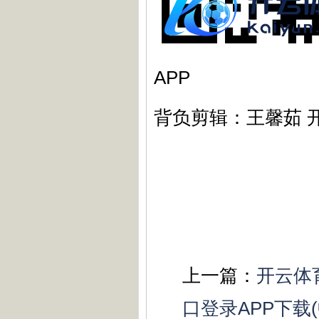
APP
背负剪辑：王馨茹 开
上一篇：
开云体
口登录APP下载