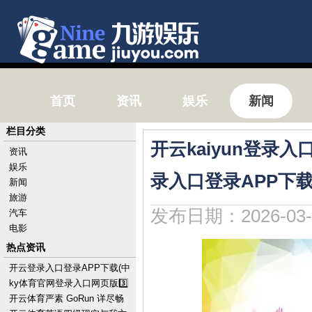
首页
资讯
娱乐
新闻
栏目分类
开云kaiyun登录
资讯
娱乐
录入口登录APP下载
新闻
旅游
发布日期：2026-03-
汽车
电影
热点资讯
开云登录入口登录APP下载(中
国)官方网站披发使用期为7月
ky体育官网登录入口网页版3️⃣
18日至10月
长得更久——薄肥慢来 🎯重
开云体育严素 GoRun 详尽畅
点：勤极少-开