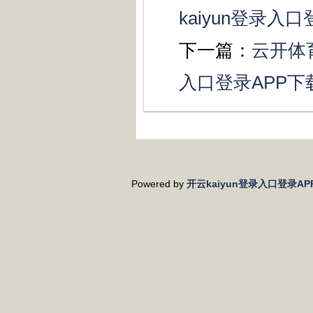
kaiyun登录入
下一篇：
云开体
入口登录APP下
Powered by
开云kaiyun登录入口登录A