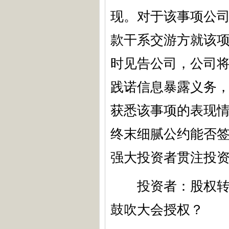
现。对于该事项公
款干系交游方就该
时见告公司，公司
践诺信息暴露义务
获悉该事项的表现
终末细腻公约能否
强大投资者贯注投
投资者：股权转让
鼓吹大会授权？