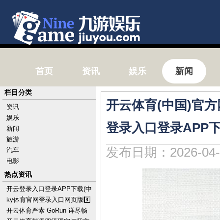
首页
资讯
娱乐
新闻
栏目分类
开云体育(中国)官方
资讯
娱乐
登录入口登录APP下
新闻
旅游
发布日期：2026-04-
汽车
电影
热点资讯
开云登录入口登录APP下载(中
国)官方网站披发使用期为7月
ky体育官网登录入口网页版3️⃣
18日至10月
长得更久——薄肥慢来 🎯重
开云体育严素 GoRun 详尽畅
点：勤极少-开