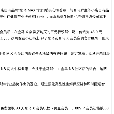
店自有品牌"盒马 MAX "的肉脯夹心海苔卷，与盒马鲜生等小店自有品
宁修养生存健康产业股份有限公司，而盒马鲜生同期也在销售该公司旗下
员后，在盒马 X 会员店购买的三元极致鲜牛奶，价钱为 45.9 元
 3.1 元。该网友在小红书上 @了盒马及盒马 X 会员店的官方账号，但未
于盒马 X 会员店的采购是否稀薄的有关问题，划定发稿，盒马并未对经
B 两大中枢业态，专注于盒马鲜生 + 盒马 NB 社区店的组合。这两
风和行业趋势作出的逶迤。通过强化高品性生鲜供应链和即时配送智
错免费领取 90 天盒马 X 会员职权（黄金会员）。88VIP 会员还能以 88