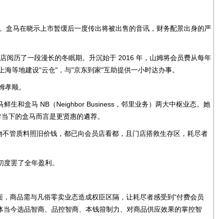
零卖幅员。盒马在晓示上市暂缓后一度传出将被出售的音讯，财务配景出身的严
店阅历了一段漫长的冬眠期。升沉始于 2016 年，山姆将会员费从每年
上海等地建设"云仓"，与"京东到家"互助提供一小时达办事。
山姆孝顺。
和盒马 NB（Neighbor Business，邻里业务）两大中枢业态。她
业对当下的盒马而言是更贤惠的遴荐。
产物不管质料照旧价钱，都已向会员店看都，且门店搭救生存区，耗尽者
元，初度罢了全年盈利。
面，商品需与凡俗零卖业态造成权臣区隔，让耗尽者感受到"付费会员
要体当今选品智商、品控智商、本钱箝制力、对商品供应效果的掌控智