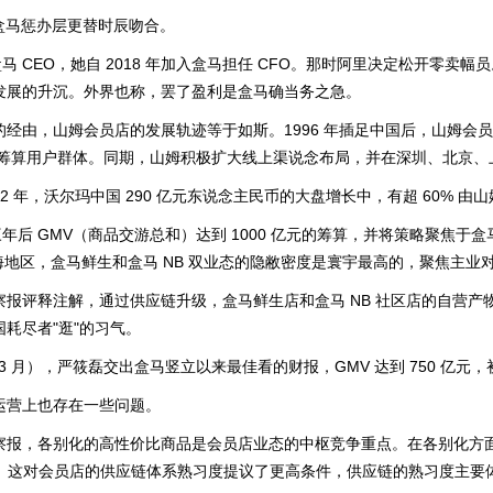
与盒马惩办层更替时辰吻合。
出任盒马 CEO，她自 2018 年加入盒马担任 CFO。那时阿里决定松开
发展的升沉。外界也称，罢了盈利是盒马确当务之急。
经由，山姆会员店的发展轨迹等于如斯。1996 年插足中国后，山姆会员
确锚定筹算用户群体。同期，山姆积极扩大线上渠说念布局，并在深圳、北京、
022 年，沃尔玛中国 290 亿元东说念主民币的大盘增长中，有超 60% 由
后 GMV（商品交游总和）达到 1000 亿元的筹算，并将策略聚焦于盒马鲜生
在上海地区，盒马鲜生和盒马 NB 双业态的隐敝密度是寰宇最高的，聚焦主
报评释注解，通过供应链升级，盒马鲜生店和盒马 NB 社区店的自营
耗尽者"逛"的习气。
025 年 3 月），严筱磊交出盒马竖立以来最佳看的财报，GMV 达到 750 亿
运营上也存在一些问题。
察报，各别化的高性价比商品是会员店业态的中枢竞争重点。在各别化方
答复。这对会员店的供应链体系熟习度提议了更高条件，供应链的熟习度主