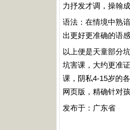
力抒发才调，操翰
语法：在情境中熟
出更好更准确的语
以上便是天童部分
坑害课，大约更准
课，阴私4-15岁
网页版，精确针对
发布于：广东省