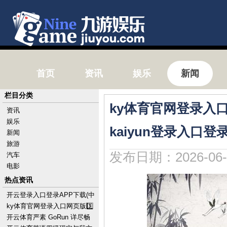
首页
资讯
娱乐
新闻
栏目分类
ky体育官网登录入
资讯
娱乐
kaiyun登录入口登
新闻
旅游
发布日期：2026-06-
汽车
电影
热点资讯
开云登录入口登录APP下载(中
国)官方网站披发使用期为7月
ky体育官网登录入口网页版3️⃣
18日至10月
长得更久——薄肥慢来 🎯重
开云体育严素 GoRun 详尽畅
点：勤极少-开