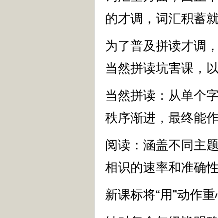
的才调，词汇积蓄就要
为了普及拼读才调
当然拼读坑害课，
当然拼读：从单个
秩序渐进，最终能
阅读：涵盖不同主
相识的速率和准确
新课标将“用”动作