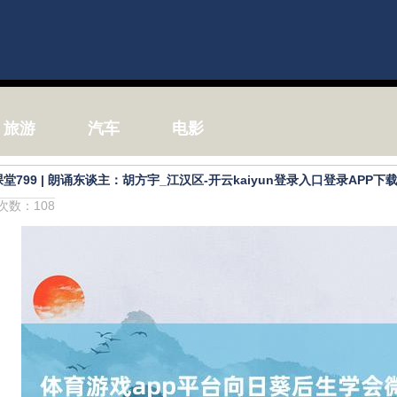
旅游
汽车
电影
799 | 朗诵东谈主：胡方宇_江汉区-开云kaiyun登录入口登录APP下
击次数：108