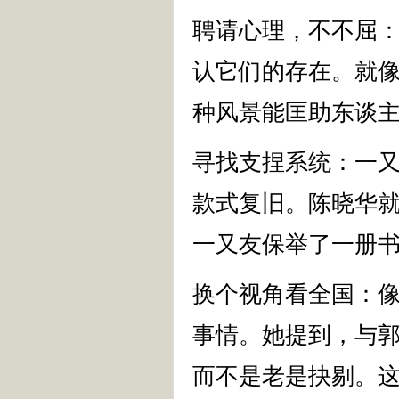
聘请心理，不不屈
认它们的存在。就
种风景能匡助东谈
寻找支捏系统：一
款式复旧。陈晓华
一又友保举了一册
换个视角看全国：
事情。她提到，与
而不是老是抉剔。