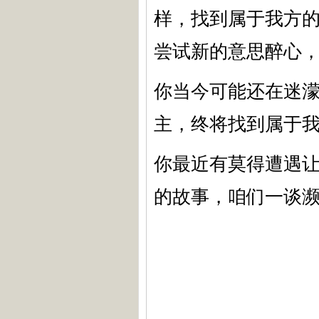
样，找到属于我方
尝试新的意思醉心
你当今可能还在迷
主，终将找到属于
你最近有莫得遭遇
的故事，咱们一谈