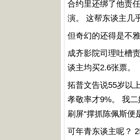
合约里还绑了他责任
演。 这帮东谈主几
但奇幻的还得是不
成齐影院司理吐槽
谈主均买2.6张票。
拓普文告说55岁以
孝敬率才9%。 我
刷屏“撑抓陈佩斯便
可年青东谈主呢？ 2