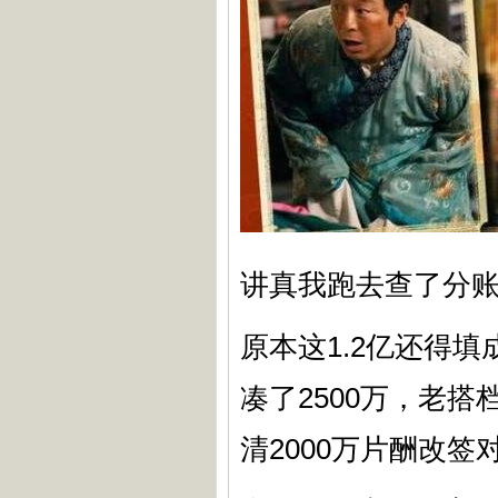
讲真我跑去查了分
原本这1.2亿还得
凑了2500万，老搭
清2000万片酬改