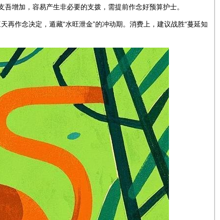
交支吾增加，容易产生非必要的支拨，需提前作念好预算护士。
天再作念决定，遁藏“水旺泄金”的冲动期。消费上，建议战胜“蔓延知