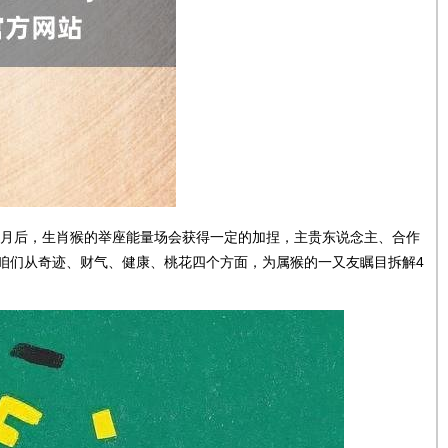
辰月后，生肖猴的举座能量场会获得一定的加捏，主贵东说念主、合作
，咱们从奇迹、财气、健康、桃花四个方面，为属猴的一又友瞩目拆解4