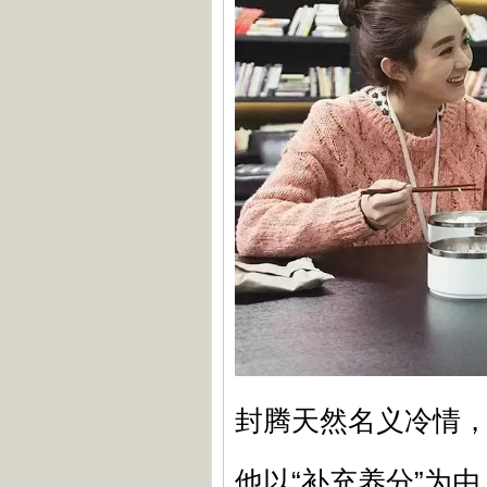
封腾天然名义冷情
他以“补充养分”为