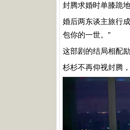
封腾求婚时单膝跪地
婚后两东谈主旅行成
包你的一世。”
这部剧的结局相配
杉杉不再仰视封腾