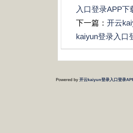
入口登录APP下
下一篇：
开云k
kaiyun登录入
Powered by
开云kaiyun登录入口登录A