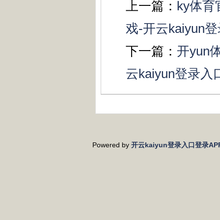
上一篇：
ky体
戏-开云kaiyu
下一篇：
开yu
云kaiyun登录
Powered by
开云kaiyun登录入口登录A