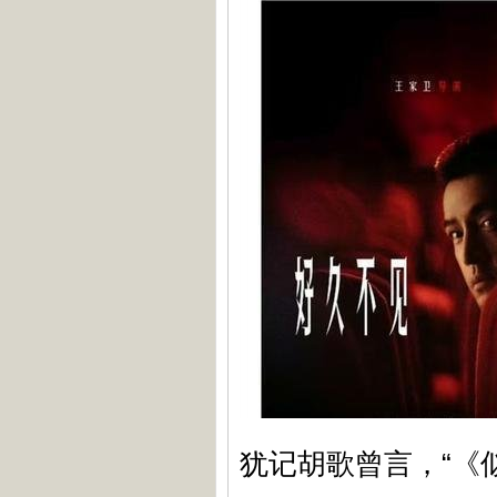
犹记胡歌曾言，“《