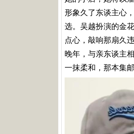
形象久了东谈主心，
选。吴越扮演的金花
点心，敲响那扇久
晚年，与亲东谈主
一抹柔和，那本集