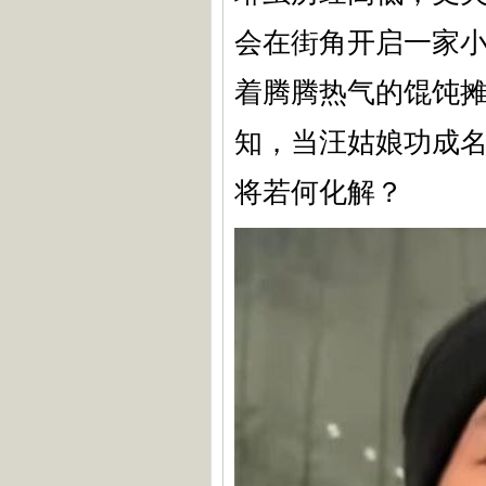
会在街角开启一家
着腾腾热气的馄饨
知，当汪姑娘功成名
将若何化解？