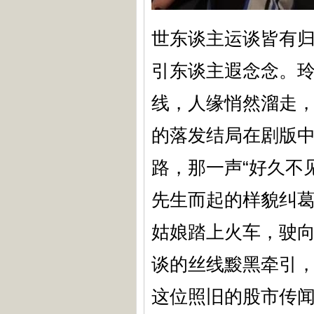
世东谈主运谈皆有
引东谈主遐念念。
线，人缘悄然溜走
的落发结局在剧版
路，那一声“好久不
先生而起的样貌纠
姑娘踏上火车，驶
谈的丝线黢黑牵引
这位照旧的股市传