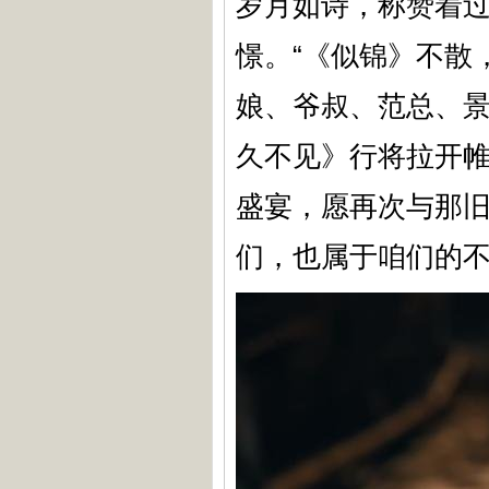
岁月如诗，称赞着
憬。“《似锦》不散
娘、爷叔、范总、
久不见》行将拉开
盛宴，愿再次与那
们，也属于咱们的