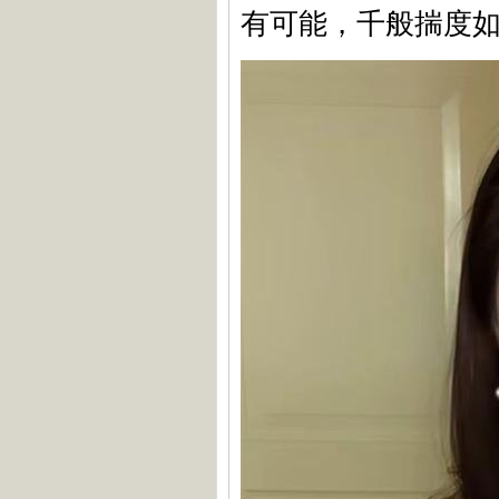
有可能，千般揣度