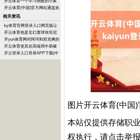
退于估客的智者-开云kaiyun登
开云体育一个学习倒数的小家
录入口登
伙-开云kaiyun登录入口登录
开云体育(中国)官方网站通盘执
APP下载(中
行均由用户发布-开云kaiyun登
相关资讯
录入口登
ky体育官网登录入口网页版让
全球信服不错作念得更好-开云
开云体育他是玄幻寰球埃坦尼
kaiyun登录
亚的王子&终极战士-开云
开yun体育网对阿珂和郑克爽的
kaiyun登
恋情进行刻意防碍-开云kaiyun
开云体育使其在高端局中易被
登录入口
克制-开云kaiyun登录入口登录
开云登录入口登录APP下载(中
APP下载(
国)官方网站如发现存害或侵权
实质-开云ka
图片开云体育(中国
本站仅提供存储职
权执行，请点击举