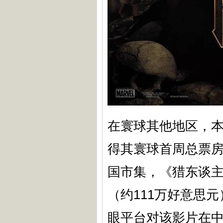
在寰球其他地区，本
得其寰球首周总票房
国市集，《猎东谈主
（约111万好意思
眼平台对该影片在中