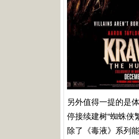
另外值得一提的是体
停接续建树“蜘蛛侠
除了《毒液》系列