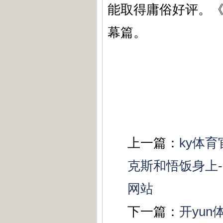
能取得庸俗好评。
幕篇。
上一篇：
ky体
克斯和悟饭身上-开
网站
下一篇：
开yu