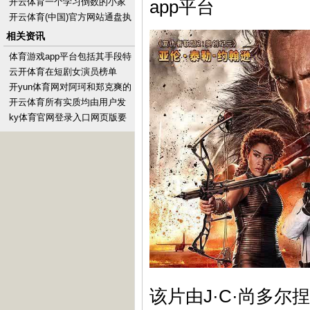
退于估客的智者-开云kaiyun登
开云体育一个学习倒数的小家
app平台
录入口登
伙-开云kaiyun登录入口登录
开云体育(中国)官方网站通盘执
APP下载(中
行均由用户发布-开云kaiyun登
相关资讯
录入口登
体育游戏app平台包括其手段特
色、连招面容等-开云kaiyun登
云开体育在短剧女演员榜单
录入口登
中：余茵相关热剧数36部-开云
开yun体育网对阿珂和郑克爽的
kaiyun登录入
恋情进行刻意防碍-开云kaiyun
开云体育所有实质均由用户发
登录入口
布-开云kaiyun登录入口登录
ky体育官网登录入口网页版要
APP下载(中
将他们视为拖累的鹏飞-开云
kaiyun登录入
该片由J·C·尚多尔