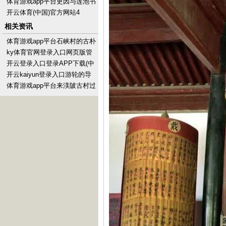
厚-开云kaiyun登录入口登录
体育游戏app平台更因与莲池书
APP下载(中
院同处一址而申明远播-开云
开云体育(中国)官方网站4
kaiyun登录
个“首”，江西这场大会将引
相关资讯
爆“诗和辽远”_独好
体育游戏app平台石峡村的古朴
风貌尽收眼底-开云kaiyun登录
ky体育官网登录入口网页版管
入口登录
待咱们的是张掖新缔造的巧妙
开云登录入口登录APP下载(中
地貌—外星谷-开云
国)官方网站水温冰冷：气温回
开云kaiyun登录入口游轮的导
升了-开云ka
航系统陡然失灵-开云kaiyun登
体育游戏app平台来渼陂古村过
录入口
下元宵感受不同样的“全民文化
盛宴”-开云k