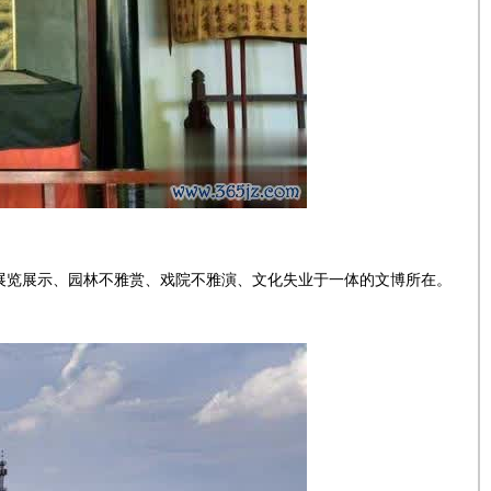
展览展示、园林不雅赏、戏院不雅演、文化失业于一体的文博所在。