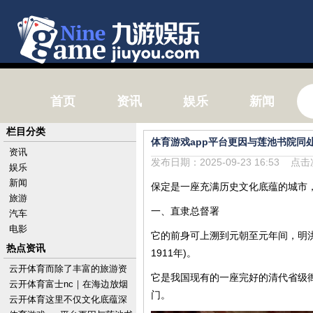
首页
资讯
娱乐
新闻
栏目分类
体育游戏app平台更因与莲池书院同处一
资讯
发布日期：2025-09-23 16:53 点
娱乐
新闻
保定是一座充满历史文化底蕴的城市
旅游
一、直隶总督署
汽车
电影
它的前身可上溯到元朝至元年间，明洪
热点资讯
1911年)。
云开体育而除了丰富的旅游资
它是我国现有的一座完好的清代省级
源-开云kaiyun登录入口登录
云开体育富士nc｜在海边放烟
门。
APP下载(中
花是第一舒适的事-开云kaiyun
云开体育这里不仅文化底蕴深
登录入口登