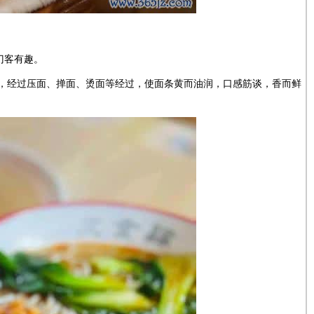
门客有趣。
毫米，经过压面、掸面、烫面等经过，使面条黄而油润，口感筋谈，香而鲜