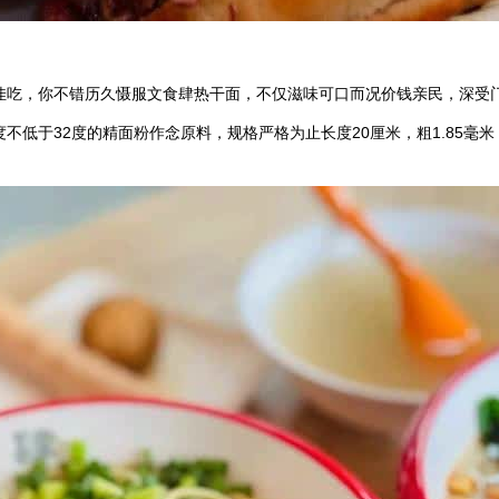
佳吃，你不错历久慑服文食肆热干面，不仅滋味可口而况价钱亲民，深受
不低于32度的精面粉作念原料，规格严格为止长度20厘米，粗1.85