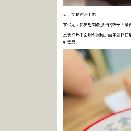
五、文食肆热干面
在保定，你要思知谈那里的热干面最
文食肆热干面用料回顾。面条选择筋度
好意思。