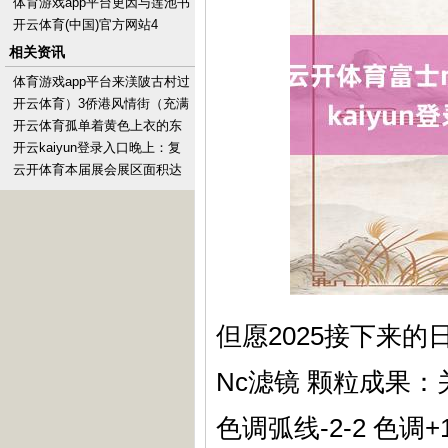
花是第一舒适的事-开云kaiyun
体育游戏app平台更因与莲池书
登录入口登
院同处一址而申明远播-开云
开云体育(中国)官方网站4
kaiyun登录
个“首”，江西这场大会将引
相关资讯
爆“诗和辽远”_独好
体育游戏app平台来渼陂古村过
下元宵感受不同样的“全民文化
开云体育）3侨港风情街（充满
盛宴”-开云k
越南风情的特点街区-开云
开云体育孤单着黄色上衣的东
kaiyun登录入口
谈主员躺在地上-开云kaiyun登
开云kaiyun登录入口晚上：复
录入口登录A
返西安路晚餐去交大夜市-开云
云开体育本届展会展区面积达
kaiyun
1.5万平日米-开云kaiyun登录入
口登录A
但愿2025接下来的
Nc滤镜 颗粒成果：
色调弧线-2-2 色调+