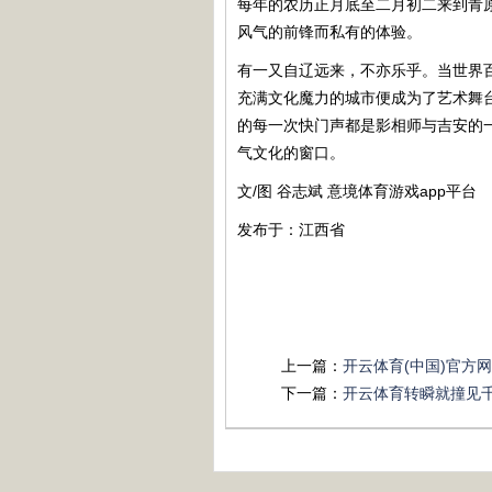
每年的农历正月底至二月初二来到青
风气的前锋而私有的体验。
有一又自辽远来，不亦乐乎。当世界
充满文化魔力的城市便成为了艺术舞
的每一次快门声都是影相师与吉安的
气文化的窗口。
文/图 谷志斌 意境体育游戏app平台
发布于：江西省
上一篇：
开云体育(中国)官方网
下一篇：
开云体育转瞬就撞见千