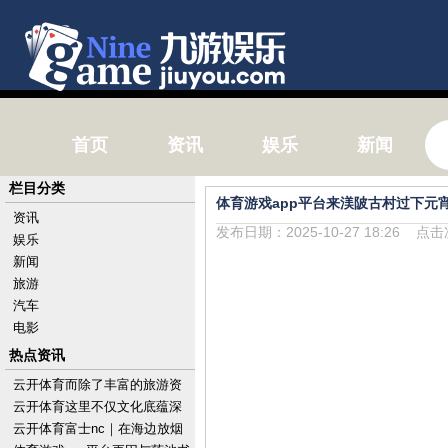
首页
资讯
娱乐
新闻
栏目分类
体育游戏app平台来渼陂古村过下元宵感
资讯
发布日期：2025-10-27 18:26 点
娱乐
新闻
旅游
汽车
电影
热点资讯
云开体育而除了丰富的旅游资
源-开云kaiyun登录入口登录
云开体育这里不仅文化底蕴深
APP下载(中
厚-开云kaiyun登录入口登录
云开体育富士nc｜在海边放烟
APP下载(中