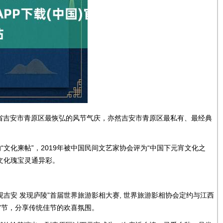
省吉安市青原区最恢弘的风节气庆，亦然吉安市青原区最私有、最经典
文化柬帖”，2019年被中国民间文艺家协会评为“中国下元宵文化之
文化瑰宝灵通异彩。
吉安 发现庐陵”首届世界旅游影相大赛, 世界旅游影相协会定约与江西
”节，分享传统佳节的欢喜氛围。