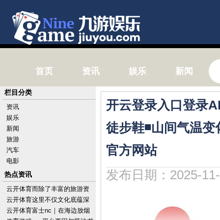
首页
资讯
娱乐
新闻
栏目分类
开云登录入口登录A
资讯
娱乐
徒步鞋◾山间气温变化
新闻
旅游
官方网站
汽车
电影
发布日期：2025-11-
热点资讯
云开体育而除了丰富的旅游资
源-开云kaiyun登录入口登录
云开体育这里不仅文化底蕴深
APP下载(中
厚-开云kaiyun登录入口登录
云开体育富士nc｜在海边放烟
APP下载(中