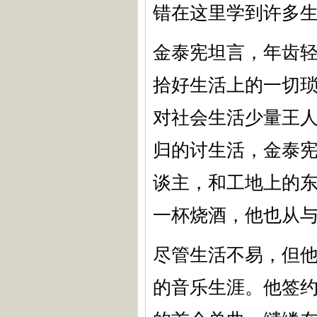
错在这里学到许多
金泰宪坦言，年齿
拾好生活上的一切
对社会生活少量王
归的讨生活，金泰
谈主，和工地上的
一杯烧酒，他也从
尽管生活不易，但
的音乐生涯。他签