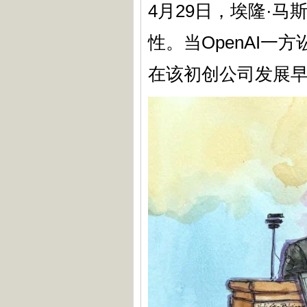
4月29日，埃隆·马
性。当OpenAI
在该初创公司发展