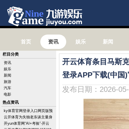
首页
资讯
娱乐
新闻
栏目分类
开云体育条目马斯克正
资讯
娱乐
登录APP下载(中国
新闻
旅游
发布日期：2026-05-
汽车
电影
热点资讯
ky体育官网登录入口网页版预
制菜“身份”将有合资说法-开云
云开体育为失独老东谈主量身
kaiyun登
定制一站式贬责决议-开云
开yun体育网“AI+考验”-开云
kaiyun登录入口登