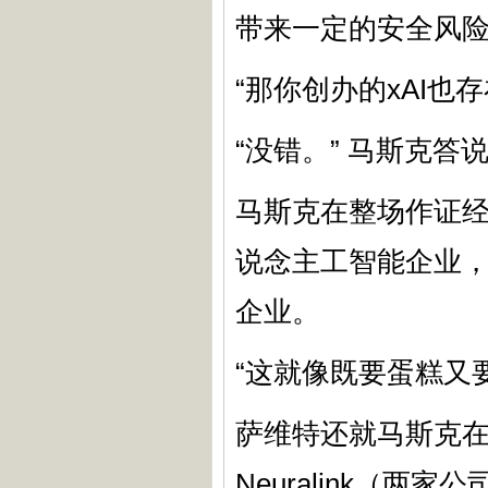
带来一定的安全风险
“那你创办的xAI
“没错。” 马斯克答
马斯克在整场作证
说念主工智能企业
企业。
“这就像既要蛋糕又
萨维特还就马斯克在
Neuralink（两