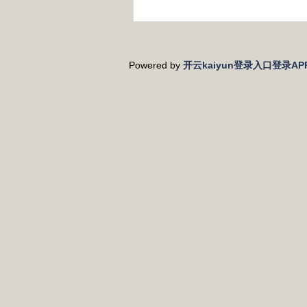
Powered by
开云kaiyun登录入口登录A