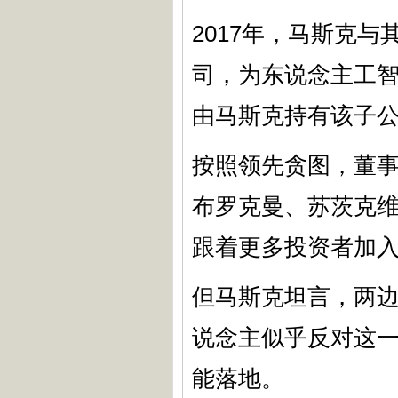
2017年，马斯克
司，为东说念主工
由马斯克持有该子
按照领先贪图，董事
布罗克曼、苏茨克维
跟着更多投资者加
但马斯克坦言，两边
说念主似乎反对这
能落地。