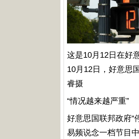
这是10月12日在
10月12日，好意思
睿摄
“情况越来越严重”
好意思国联邦政府“
易频说念一档节目中