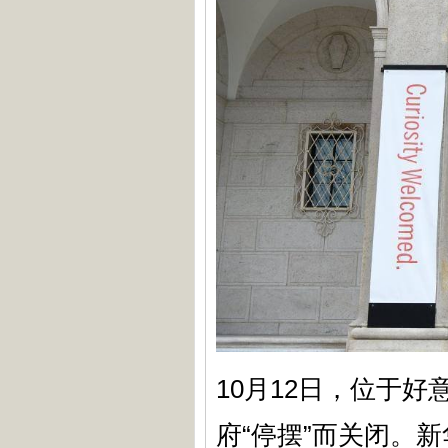
10月12日，位于
府“停摆”而关闭。