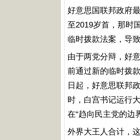
好意思国联邦政府最
至2019岁首，那
临时拨款法案，导致
由于两党分辩，好意
前通过新的临时拨款
日起，好意思联邦政
时，白宫书记运行
在“趋向民主党的边界
外界大王人合计，