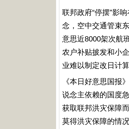
联邦政府“停摆”影
念，空中交通管束东
意思近8000架次航
农户补贴披发和小
业难以制定改日计
《本日好意思国报》
说念主依赖的国度急
获取联邦洪灾保障
莫得洪灾保障的情