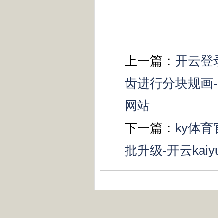
上一篇：
开云登
齿进行分块规画-开
网站
下一篇：
ky体
批升级-开云kai