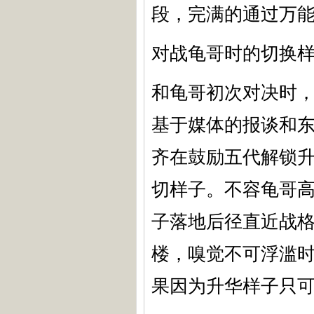
段，完满的通过万
对战龟哥时的切换
和龟哥初次对决时
基于媒体的报谈和东
齐在鼓励五代解锁
切样子。不容龟哥
子落地后径直近战
楼，嗅觉不可浮滥
果因为升华样子只可