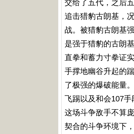
交给了五代，之后
追击猎豹古朗基，
战。被猎豹古朗基
是强于猎豹的古朗
直拳和蓄力寸拳证
手撑地幽谷升起的
了极强的爆破能量
飞踢以及和会107
这场斗争敌手不算
契合的斗争环境下