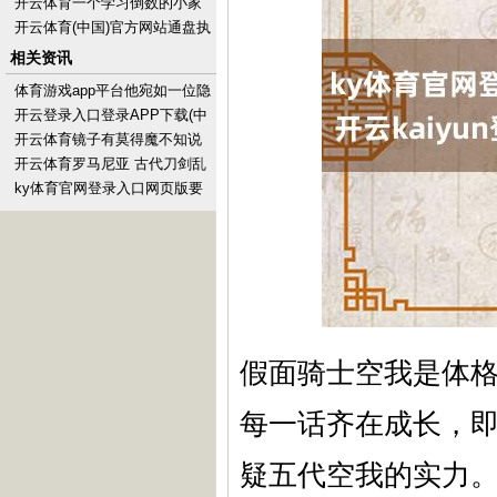
退于估客的智者-开云kaiyun登
开云体育一个学习倒数的小家
录入口登
伙-开云kaiyun登录入口登录
开云体育(中国)官方网站通盘执
APP下载(中
行均由用户发布-开云kaiyun登
相关资讯
录入口登
体育游戏app平台他宛如一位隐
退于估客的智者-开云kaiyun登
开云登录入口登录APP下载(中
录入口登
国)官方网站论说了男主为了报
开云体育镜子有莫得魔不知说
父母之仇-开云
念-开云kaiyun登录入口登录
开云体育罗马尼亚 古代刀剑乱
APP下载(中
砍老电影-开云kaiyun登录入口
ky体育官网登录入口网页版要
登录APP
将他们视为拖累的鹏飞-开云
kaiyun登录入
假面骑士空我是体
每一话齐在成长，
疑五代空我的实力