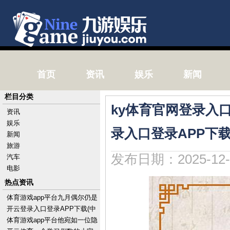
首页
资讯
娱乐
新闻
栏目分类
ky体育官网登录入口
资讯
娱乐
录入口登录APP下载
新闻
旅游
发布日期：2025-12-
汽车
电影
热点资讯
体育游戏app平台九月偶尔仍是
会遭受挫折的情况-开云kaiyun
开云登录入口登录APP下载(中
登录入口
国)官方网站4K就也曾大行其说
体育游戏app平台他宛如一位隐
念-开云ka