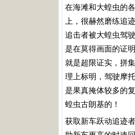
在海滩和大蝗虫的
上，很赫然磨练追
追击者被大蝗虫驾
是在莫得画面的证
就是超限证实，拼
理上标明，驾驶摩
是果真掩体较多的
蝗虫古朗基的！
获取新车跃动追迹