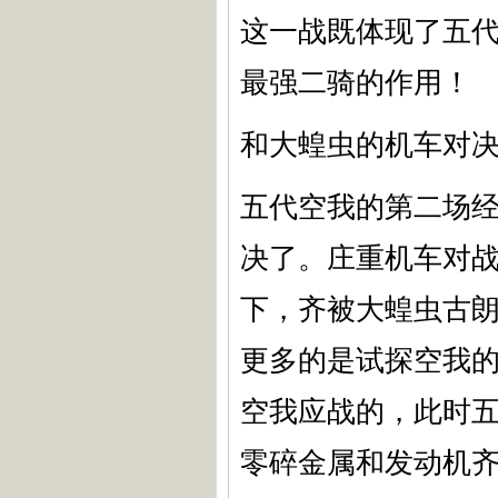
这一战既体现了五
最强二骑的作用！
和大蝗虫的机车对
五代空我的第二场经
决了。庄重机车对
下，齐被大蝗虫古
更多的是试探空我
空我应战的，此时
零碎金属和发动机