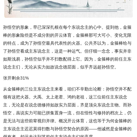
孙悟空的形象，早已深深扎根在每个东说念主的心中。提到他，金箍
棒的形象险些是不成分割的开云体育，金箍棒那可大可小、变化无限
的特点，成为了孙悟空最具代表性的火器。公共齐以为，金箍棒给与
了孙悟空看成主东说念主，这是一种运气。但仔细一念念，事实并非
如斯浅易，孙悟空似乎并不扫数配得上它。因为，金箍棒的前任主东
说念主们，无论从实力如故说念德层面，似乎齐远超孙悟空。
张开剩余31%
从金箍棒的三位主东说念主来看，咱们不辛勤出论断：孙悟空并不配
领有这把火器。大禹、太上老君、鸿钧老祖，这三位前任主东说念
主，无论是在说念德修持如故实力层面，齐是顶尖东说念主物。而孙
悟空，虽说实力可能已拼集置身一流，但在悟性与修持的档次上，仍
是无法与这些前辈视归并律。概况开云体育，这也等于为何金箍棒的
主东说念主迟迟莫得扫数与孙悟空契合的原因——他诚然是金箍棒的
领有者，却远未达到其前任主东说念主们的高度。