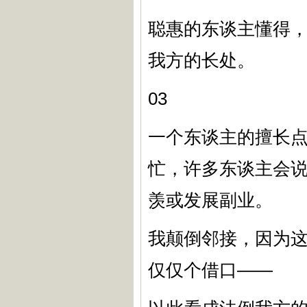
聪惠的东谈主懂得
我方的长处。
03
一个东谈主的擅长
忙，许多东谈主会
羡或发展副业。
我颠倒邻接，因为
仅仅个借口——