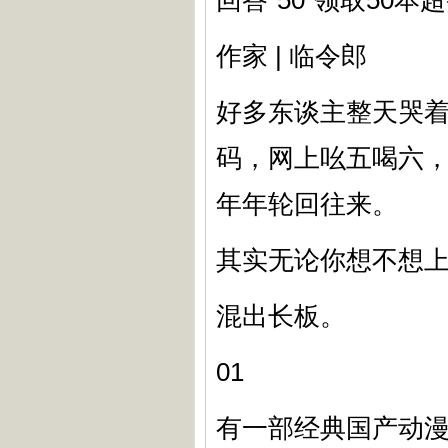
回答“50”领取50本
作家 | 临令郎
好多东谈主整天哭
码，网上吆五喝六，
年年轮回往来。
其实无论你想不想
混出长板。
01
有一部经典国产动