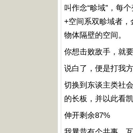
叫作念“畛域”，每
+空间系双畛域者，
物体隔壁的空间。
你想击败敌手，就
说白了，便是打我
切换到东谈主类社
的长板，并以此看
伸开剩余87%
我曩昔有个共事，