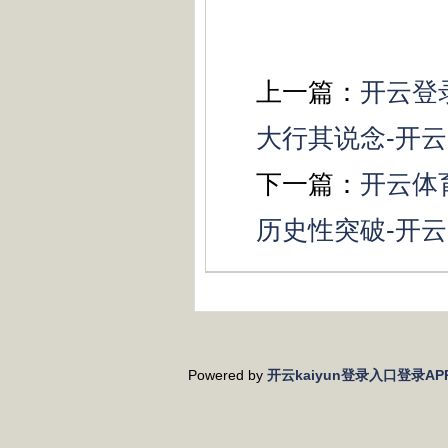
上一篇：
开云登
大行其说念-开云k
下一篇：
开云体
历史性突破-开云k
Powered by
开云kaiyun登录入口登录A