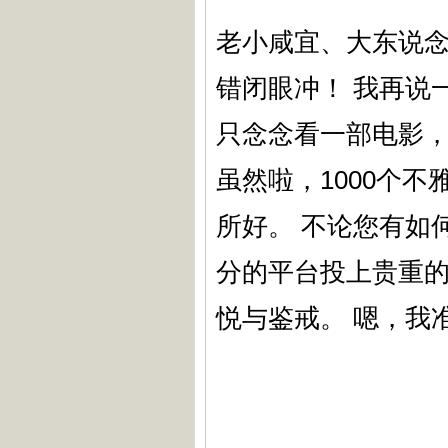
老小咸宜、大东说
错闭眼冲！ 我再说
只念念看一部电影
虽然啦，1000个不
所好。 不论您有如
分的平台投上贵重
悦与鉴戒。 嗯，我