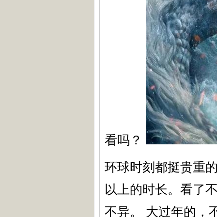
看吗？
环球时刻都挺贵重
以上的时长。看了
不异。 大过年的，