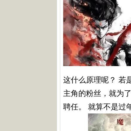
这什么原理呢？ 若
主角的粉丝，就为
聘任。 就算不是过