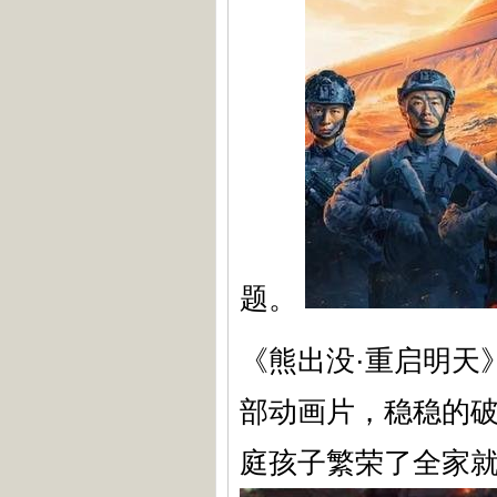
题。
《熊出没·重启明天》当
部动画片，稳稳的破
庭孩子繁荣了全家