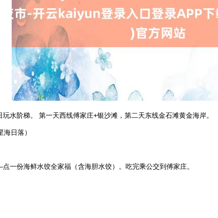
日玩水阶梯。 第一天西线傅家庄+银沙滩，第二天东线金石滩黄金海岸。
星海日落）
—点一份海鲜水饺全家福（含海胆水饺）。吃完乘公交到傅家庄。
）