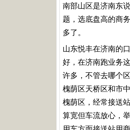
南部山区是济南东
题，选底盘高的商
多了。
山东悦丰在济南的
好，在济南跑业务
许多，不管去哪个
槐荫区天桥区和市
槐荫区，经常接送
算宽但车流放心，
用车方面接送站用