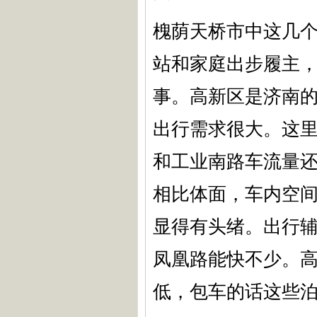
槐荫天桥市中这几
站和家庭出步履主
事。高新区是济南
出行需求很大。这
和工业南路车流量
相比体面，车内空
显得有头绪。出行
凤凰路能快不少。
低，包车的话这些