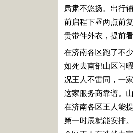
肃肃不悠扬。出行
前启程下昼两点前
贵带件外衣，提前
在济南各区跑了不
如死去南部山区闲
况王人不雷同，一
这家服务商靠谱。
在济南各区王人能
第一时辰就能安排