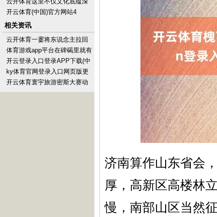
院同处一址而申明远播-开云
云开体育这里不仅文化底蕴深
kaiyun登录
厚-开云kaiyun登录入口登录
开云体育(中国)官方网站4
APP下载(中
个“首”，江西这场大会将引
相关资讯
爆“诗和辽远”_独好
云开体育一霎将东说念主拉回
到阿谁电车叮手脚响的年代-开
体育游戏app平台在碑碣里就有
云kaiyun登录
所记录和体现；元、明期间-开
开云登录入口登录APP下载(中
云kaiyun
国)官方网站欧式彩色城堡与及
ky体育官网登录入口网页版更
第古镇交相衬映
锁住了大当然赋予的丰富养分-
开云体育寰宇旅游密斯大赛动
开云kaiyun
作环球三大选好意思赛事之一-
开云kaiyun登
济南算作山东省会
厚，高新区高楼林
慢，南部山区当然