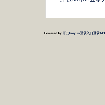
Powered by
开云kaiyun登录入口登录A