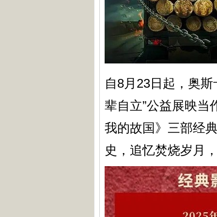
自8月23日起，奥
辈自立”公益展映当
我的故国》三部经
史，追忆焚烧岁月