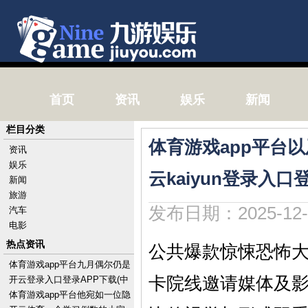
首页
资讯
娱乐
新闻
栏目分类
体育游戏app平台
资讯
娱乐
云kaiyun登录入口
新闻
旅游
发布日期：2025-12-
汽车
电影
热点资讯
公共爆款惊悚恐怖
体育游戏app平台九月偶尔仍是
会遭受挫折的情况-开云kaiyun
卡院线邀请媒体及
开云登录入口登录APP下载(中
登录入口
国)官方网站4K就也曾大行其说
体育游戏app平台他宛如一位隐
念-开云ka